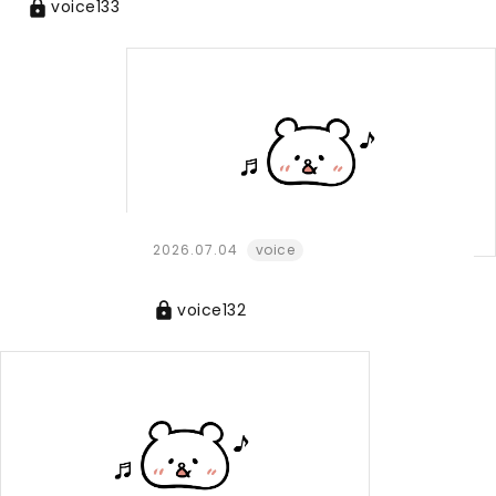
voice133
2026.07.04
voice
voice132