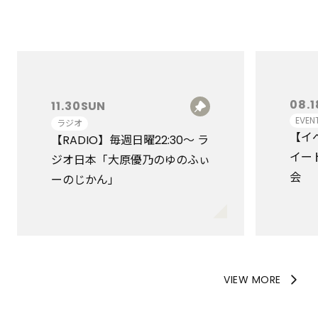
08.1
11.30
SUN
EVEN
ラジオ
【イ
【RADIO】毎週日曜22:30〜 ラ
イー
ジオ日本「大原優乃のゆのふぃ
会
ーのじかん」
VIEW MORE